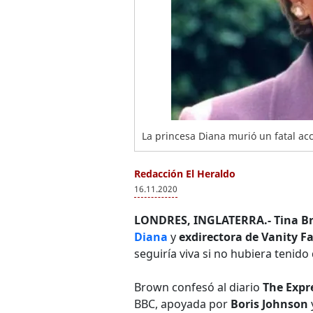
La princesa Diana murió un fatal acc
Redacción El Heraldo
16.11.2020
LONDRES, INGLATERRA.-
Tina B
Diana
y
exdirectora de Vanity F
seguiría viva si no hubiera tenido 
Brown confesó al diario
The Expr
BBC, apoyada por
Boris Johnson