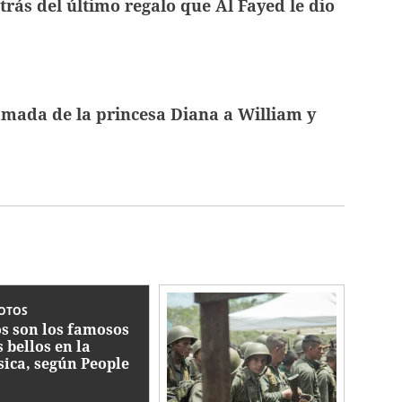
etrás del último regalo que Al Fayed le dio
amada de la princesa Diana a William y
FOTOS
os son los famosos
 bellos en la
ica, según People