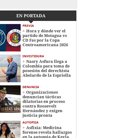
EN PORTADA
PREVIA
Hora y dónde ver el
partido de Motagua vs
CD Fas por la Copa
Centroamericana 2026
INVESTIDURA
Nasry Asfura llega a
Colombia para toma de
posesión del derechista
Abelardo de la Espriella
DENUNCIA
Organizaciones
denuncian tácticas
dilatorias en proceso
contra Roosevelt
Hernández y exigen
justicia pronta
AUTOPSIA
Asfixia: Medicina
forense revela hallazgos
en la autopsia de Keyla