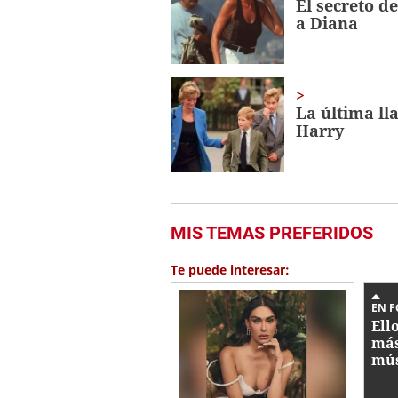
El secreto d
a Diana
La última ll
Harry
MIS TEMAS PREFERIDOS
Te puede interesar:
EN 
Ell
más
mús