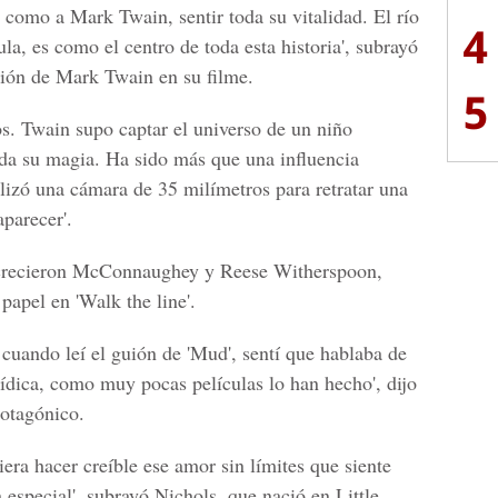
, como a Mark Twain, sentir toda su vitalidad. El río
4
a, es como el centro de toda esta historia', subrayó
ación de Mark Twain en su filme.
5
tos. Twain supo captar el universo de un niño
toda su magia. Ha sido más que una influencia
tilizó una cámara de 35 milímetros para retratar una
aparecer'.
e crecieron McConnaughey y Reese Witherspoon,
papel en 'Walk the line'.
y cuando leí el guión de 'Mud', sentí que hablaba de
rídica, como muy pocas películas lo han hecho', dijo
rotagónico.
iera hacer creíble ese amor sin límites que siente
 especial', subrayó Nichols, que nació en Little