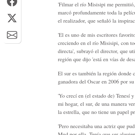
'Filmar el río Misisipi me permitió
marcó profundamente toda la películ
el realizador, que señaló la inspir
'El es uno de mis escritores favori
creciendo en el río Misisipi, con 
directa', subrayó el director, que u
región que dijo 'está en vías de des
El sur es también la región dond
ganadora del Oscar en 2006 por su 
'Yo crecí en (el estado de) Tenesí 
mi hogar, el sur, de una manera ve
la estrella, que no tiene un papel p
'Pero necesitaba una actriz que pud
Mud por ella. Tenía que ser alguien