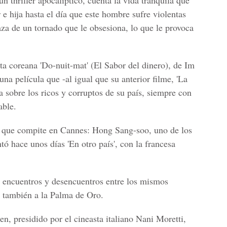
 un thriller apocalíptico, cuenta la vida tranquila que
e hija hasta el día que este hombre sufre violentas
za de un tornado que le obsesiona, lo que le provoca
ta coreana 'Do-nuit-mat' (El Sabor del dinero), de Im
a película que -al igual que su anterior filme, 'La
a sobre los ricos y corruptos de su país, siempre con
able.
 que compite en Cannes: Hong Sang-soo, uno de los
tó hace unos días 'En otro país', con la francesa
de encuentros y desencuentros entre los mismos
a también a la Palma de Oro.
en, presidido por el cineasta italiano Nani Moretti,