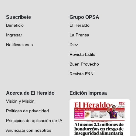
Opinión
Suscríbete
Grupo OPSA
EH Verifica
Beneficio
El Heraldo
Fotogalerías
Ingresar
La Prensa
Deportes
Notificaciones
Diez
Videos
Revista Estilo
Hondureños en el mundo
Buen Provecho
Revista E&N
Suscripción
Acerca de El Heraldo
Edición impresa
Visión y Misión
Politicas de privacidad
Principios de aplicación de IA
Anúnciate con nosotros