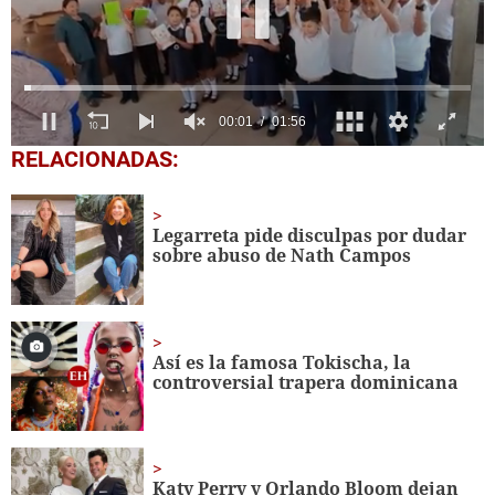
0
RELACIONADAS:
seconds
of
1
minute,
Legarreta pide disculpas por dudar
56
sobre abuso de Nath Campos
seconds
Así es la famosa Tokischa, la
controversial trapera dominicana
Katy Perry y Orlando Bloom dejan