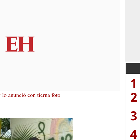
1
2
o anunció con tierna foto
3
4