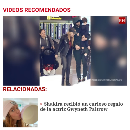
VIDEOS RECOMENDADOS
0
RELACIONADAS:
seconds
of
3
Shakira recibió un curioso regalo
minutes,
de la actriz Gwyneth Paltrow
37
seconds