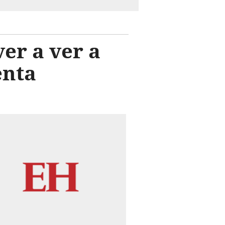
er a ver a
enta