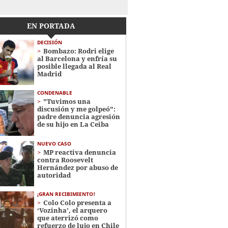
EN PORTADA
DECISIÓN
Bombazo: Rodri elige
al Barcelona y enfría su
posible llegada al Real
Madrid
CONDENABLE
"Tuvimos una
discusión y me golpeó":
padre denuncia agresión
de su hijo en La Ceiba
NUEVO CASO
MP reactiva denuncia
contra Roosevelt
Hernández por abuso de
autoridad
¡GRAN RECIBIMIENTO!
Colo Colo presenta a
‘Vozinha’, el arquero
que aterrizó como
refuerzo de lujo en Chile