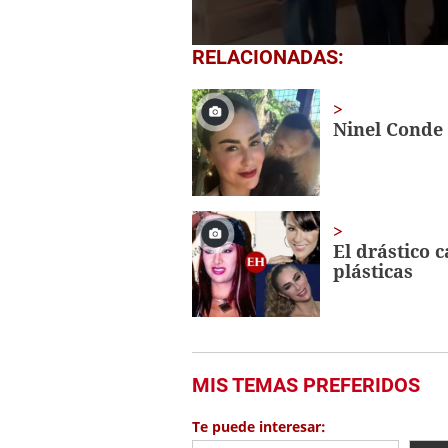
0
RELACIONADAS:
seconds
of
1
minute,
Ninel Conde 
56
seconds
Volume
0%
El drástico 
plásticas
MIS TEMAS PREFERIDOS
Te puede interesar: