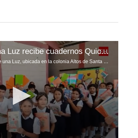
Escuela Enciende una Luz recibe cuadernos Quick, gracias a la Maratón del Saber
Los niños de la escuela Enciende una Luz, ubicada en la colonia Altos de Santa Rosa, al sur de Tegucigalpa, recibieron cuadernos Quick como parte de la Campaña Maratón del Saber.