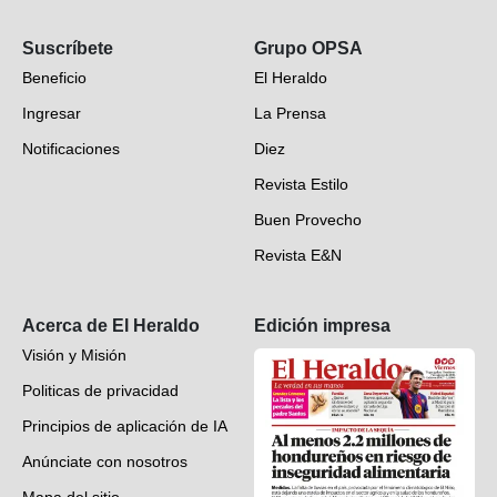
Opinión
Suscríbete
Grupo OPSA
EH Verifica
Beneficio
El Heraldo
Fotogalerías
Ingresar
La Prensa
Deportes
Notificaciones
Diez
Videos
Revista Estilo
Hondureños en el mundo
Buen Provecho
Revista E&N
Suscripción
Acerca de El Heraldo
Edición impresa
Visión y Misión
Politicas de privacidad
Principios de aplicación de IA
Anúnciate con nosotros