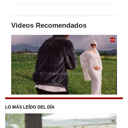
Videos Recomendados
0
seconds
of
LO MÁS LEÍDO DEL DÍA
2
minutes,
45
seconds