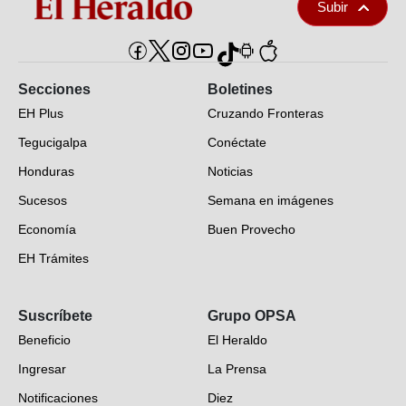
Subir
Secciones
Boletines
EH Plus
Cruzando Fronteras
Tegucigalpa
Conéctate
Honduras
Noticias
Sucesos
Semana en imágenes
Economía
Buen Provecho
EH Trámites
Opinión
Suscríbete
Grupo OPSA
EH Verifica
Beneficio
El Heraldo
Fotogalerías
Ingresar
La Prensa
Deportes
Notificaciones
Diez
Videos