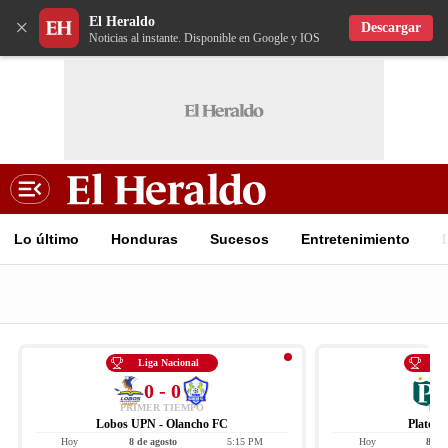
El Heraldo
×
Descargar
Noticias al instante. Disponible en Google y IOS
Lo último
Honduras
Sucesos
Entretenimiento
Liga Nacional
Li
0 - 0
PRIMER TIEMPO
FIN
Lobos UPN - Olancho FC
Platens
Hoy
8 de agosto
5:15 PM
Hoy
8 de 