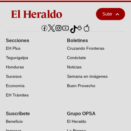
Subir
Secciones
Boletines
EH Plus
Cruzando Fronteras
Tegucigalpa
Conéctate
Honduras
Noticias
Sucesos
Semana en imágenes
Economía
Buen Provecho
EH Trámites
Opinión
Suscríbete
Grupo OPSA
EH Verifica
Beneficio
El Heraldo
Fotogalerías
Ingresar
La Prensa