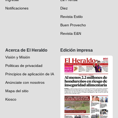
Deportes
Notificaciones
Diez
Videos
Revista Estilo
Hondureños en el mundo
Buen Provecho
Revista E&N
Suscripción
Acerca de El Heraldo
Edición impresa
Visión y Misión
Politicas de privacidad
Principios de aplicación de IA
Anúnciate con nosotros
Mapa del sitio
Kiosco
Preguntas frecuentes
Contáctenos