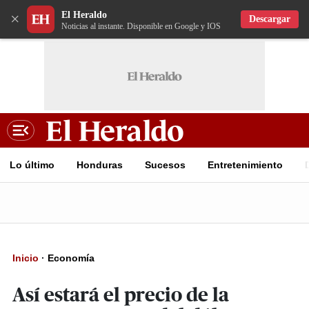
El Heraldo
×
Descargar
Noticias al instante. Disponible en Google y IOS
Lo último
Honduras
Sucesos
Entretenimiento
Inicio
·
Economía
Así estará el precio de la