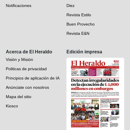
Notificaciones
Diez
Videos
Revista Estilo
Hondureños en el mundo
Buen Provecho
Revista E&N
Suscripción
Acerca de El Heraldo
Edición impresa
Visión y Misión
Politicas de privacidad
Principios de aplicación de IA
Anúnciate con nosotros
Mapa del sitio
Kiosco
Preguntas frecuentes
Contáctenos