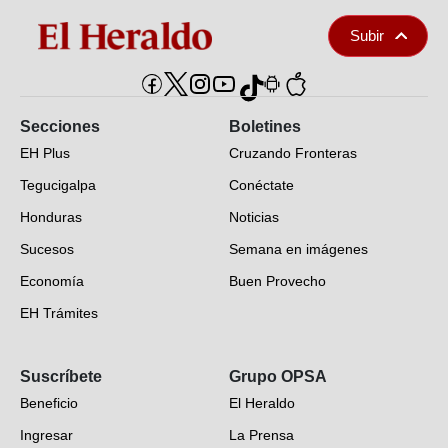
Subir
Secciones
Boletines
EH Plus
Cruzando Fronteras
Tegucigalpa
Conéctate
Honduras
Noticias
Sucesos
Semana en imágenes
Economía
Buen Provecho
EH Trámites
Opinión
Suscríbete
Grupo OPSA
EH Verifica
Beneficio
El Heraldo
Fotogalerías
Ingresar
La Prensa
Deportes