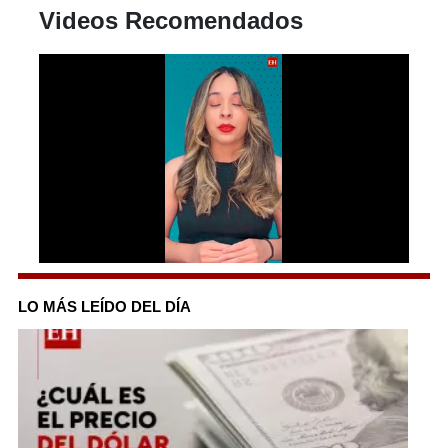
Videos Recomendados
0
seconds
of
LO MÁS LEÍDO DEL DÍA
1
minute,
38
seconds