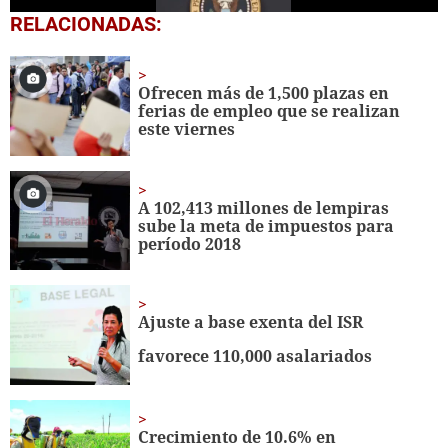
0
RELACIONADAS:
seconds
of
1
minute,
Ofrecen más de 1,500 plazas en
44
ferias de empleo que se realizan
seconds
este viernes
A 102,413 millones de lempiras
sube la meta de impuestos para
período 2018
Ajuste a base exenta del ISR
favorece 110,000 asalariados
Crecimiento de 10.6% en