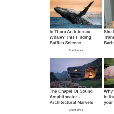
Is There An Intersex
She 
Whale? This Finding
Tran
Baffles Science
Barb
Brainberries
The Chapel Of Sound
Why 
Amphitheater -
is th
Architectural Marvels
your
Brainberries