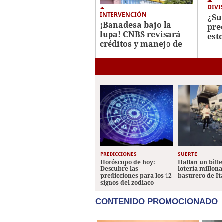
DIVI
INTERVENCIÓN
¿Su
¡Banadesa bajo la
pre
lupa! CNBS revisará
est
créditos y manejo de
ago
fondos públicos
PREDICCIONES
SUERTE
Horóscopo de hoy:
Hallan un bill
Descubre las
lotería millon
predicciones para los 12
basurero de It
signos del zodiaco
CONTENIDO PROMOCIONADO