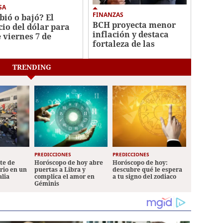
SA
FINANZAS
bió o bajó? El
BCH proyecta menor
cio del dólar para
inflación y destaca
e viernes 7 de
fortaleza de las
sto
reservas
internacionales
TRENDING
PREDICCIONES
PREDICCIONES
ete de
Horóscopo de hoy abre
Horóscopo de hoy:
ario en un
puertas a Libra y
descubre qué le espera
alia
complica el amor en
a tu signo del zodiaco
Géminis