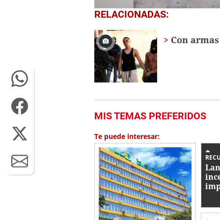
0
RELACIONADAS:
of
1
minute,
Con armas 
19
seconds
Volume
0%
MIS TEMAS PREFERIDOS
Te puede interesar:
REC
Lan
inc
imp
pro
Ho