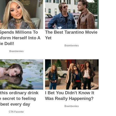
Spends Millions To
The Best Tarantino Movie
sform Herself Into A
Yet
ie Doll!
Brainberries
Brainberries
this ordinary drink
I Bet You Didn't Know It
e secret to feeling
Was Really Happening?
 best every day
Brainberries
CTA Favorite