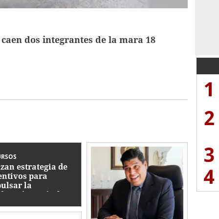
caen dos integrantes de la mara 18
1
2
3
URSOS
zan estrategia de
4
entivos para
ulsar la
ducción agrícola en
nduras