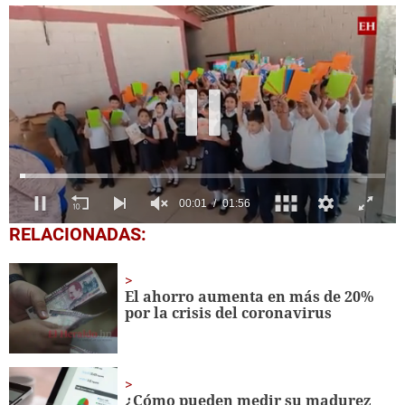
0
RELACIONADAS:
of
1
minute,
56
El ahorro aumenta en más de 20%
seconds
por la crisis del coronavirus
¿Cómo pueden medir su madurez