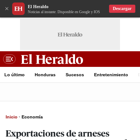
El Heraldo
×
Descargar
Noticias al instante. Disponible en Google y IOS
Lo último
Honduras
Sucesos
Entretenimiento
Inicio
·
Economía
Exportaciones de arneses