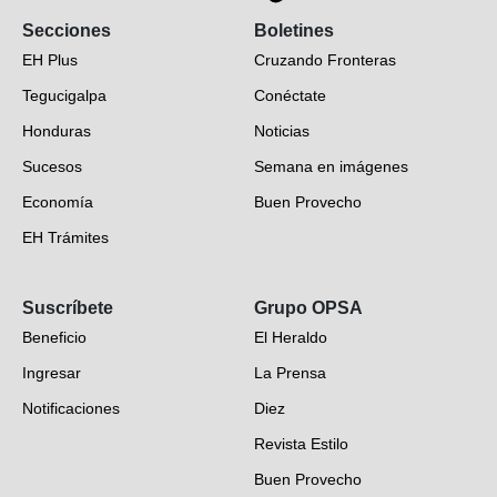
Secciones
Boletines
EH Plus
Cruzando Fronteras
Tegucigalpa
Conéctate
Honduras
Noticias
Sucesos
Semana en imágenes
Economía
Buen Provecho
EH Trámites
Opinión
Suscríbete
Grupo OPSA
EH Verifica
Beneficio
El Heraldo
Fotogalerías
Ingresar
La Prensa
Deportes
Notificaciones
Diez
Videos
Revista Estilo
Hondureños en el mundo
Buen Provecho