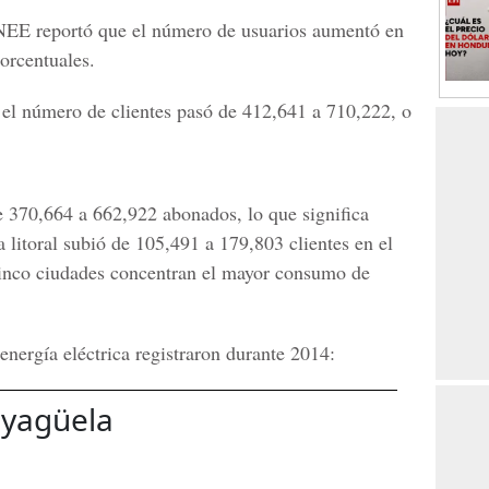
ENEE reportó que el número de usuarios aumentó en
orcentuales.
r el número de clientes pasó de 412,641 a 710,222, o
e 370,664 a 662,922 abonados, lo que significa
 litoral subió de 105,491 a 179,803 clientes en el
inco ciudades concentran el mayor consumo de
ergía eléctrica registraron durante 2014:
ayagüela