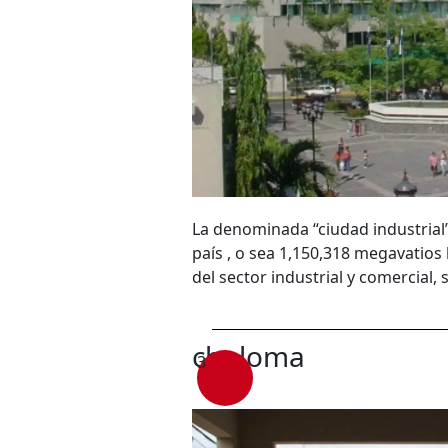
La denominada “ciudad industrial”
país , o sea 1,150,318 megavatios
del sector industrial y comercial,
choloma
3