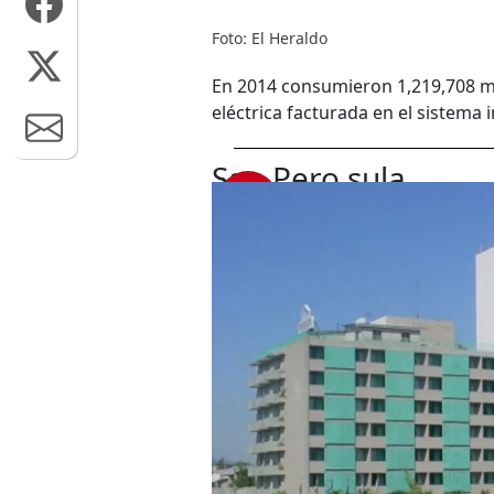
Foto: El Heraldo
En 2014 consumieron 1,219,708 me
eléctrica facturada en el sistema
San Pero sula
2