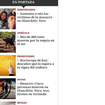
EN PORTADA
IDENTIFICADOS
Aumenta a seis las
víctimas de la masacre
en Olanchito, Yoro
CANÍCULA
Más de 400 reses
mueren por la sequía en
el sur
PREDICCIONES
Horóscopo de hoy:
descubre qué le espera a
tu signo del zodiaco
HECHO
Masacre: Cinco
personas mueren en
Olanchito, Yoro, tras
tiroteo en vivienda
DIVISAS