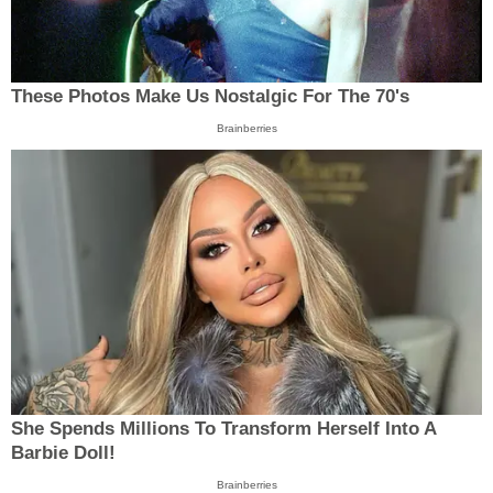
These Photos Make Us Nostalgic For The 70's
Brainberries
She Spends Millions To Transform Herself Into A
Barbie Doll!
Brainberries