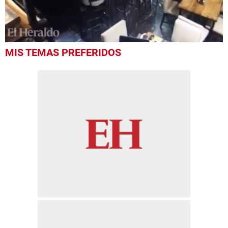
0
MIS TEMAS PREFERIDOS
seconds
of
34
seconds