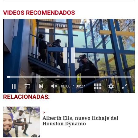
VIDEOS RECOMENDADOS
0
RELACIONADAS:
seconds
of
27
seconds
Alberth Elis, nuevo fichaje del
Houston Dynamo