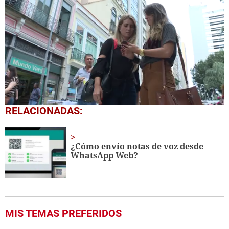
0
RELACIONADAS:
seconds
of
1
minute,
¿Cómo envío notas de voz desde
10
WhatsApp Web?
seconds
MIS TEMAS PREFERIDOS