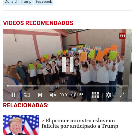
Donald J. Trump
Facebook
VIDEOS RECOMENDADOS
0
RELACIONADAS:
seconds
of
1
El primer ministro esloveno
minute,
felicita por anticipado a Trump
56
seconds