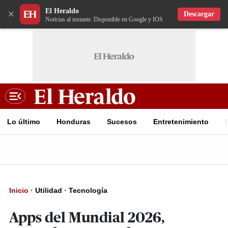
El Heraldo
×
Descargar
Noticias al instante. Disponible en Google y IOS
Lo último
Honduras
Sucesos
Entretenimiento
Inicio
·
Utilidad
·
Tecnología
Apps del Mundial 2026,