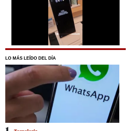
0
seconds
of
LO MÁS LEÍDO DEL DÍA
2
minutes,
49
seconds
1