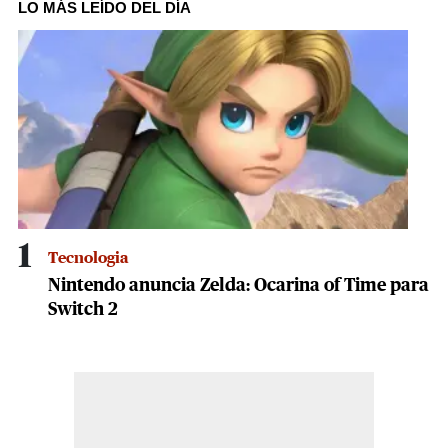
of
LO MÁS LEÍDO DEL DÍA
3
minutes,
34
seconds
1
Tecnologia
Nintendo anuncia Zelda: Ocarina of Time para
Switch 2