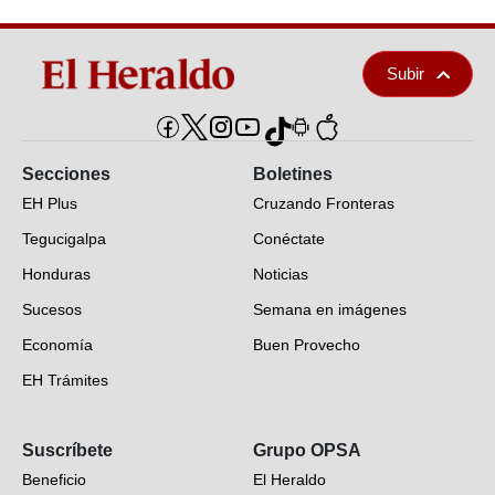
Subir
Secciones
Boletines
EH Plus
Cruzando Fronteras
Tegucigalpa
Conéctate
Honduras
Noticias
Sucesos
Semana en imágenes
Economía
Buen Provecho
EH Trámites
Opinión
Suscríbete
Grupo OPSA
EH Verifica
Beneficio
El Heraldo
Fotogalerías