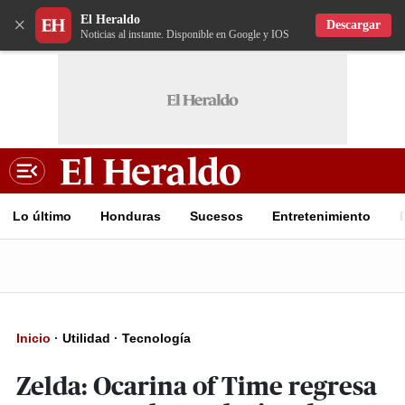
El Heraldo
×
Descargar
Noticias al instante. Disponible en Google y IOS
Lo último
Honduras
Sucesos
Entretenimiento
Inicio
·
Utilidad
·
Tecnología
Zelda: Ocarina of Time regresa