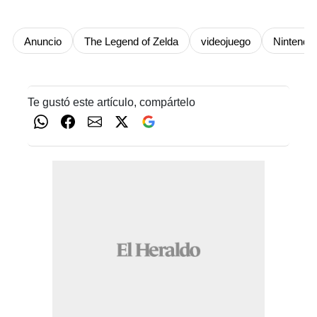
Anuncio
The Legend of Zelda
videojuego
Nintendo
Te gustó este artículo, compártelo