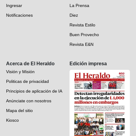
Ingresar
La Prensa
Deportes
Notificaciones
Diez
Videos
Revista Estilo
Hondureños en el mundo
Buen Provecho
Revista E&N
Suscripción
Acerca de El Heraldo
Edición impresa
Visión y Misión
Politicas de privacidad
Principios de aplicación de IA
Anúnciate con nosotros
Mapa del sitio
Kiosco
Preguntas frecuentes