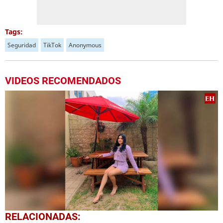
Tags:
Seguridad
TikTok
Anonymous
VIDEOS RECOMENDADOS
0
RELACIONADAS:
seconds