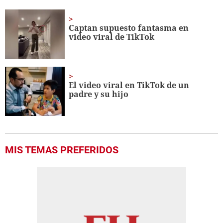
of
4
minutes,
Captan supuesto fantasma en
15
video viral de TikTok
seconds
El video viral en TikTok de un
padre y su hijo
MIS TEMAS PREFERIDOS