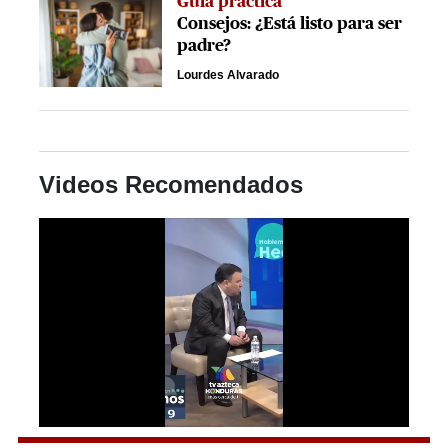
Guía práctica
Consejos: ¿Está listo para ser
padre?
Lourdes Alvarado
Videos Recomendados
0