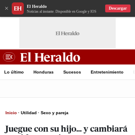
El Heraldo
×
Descargar
Noticias al instante. Disponible en Google y IOS
Lo último
Honduras
Sucesos
Entretenimiento
Inicio
·
Utilidad
·
Sexo y pareja
Juegue con su hijo... y cambiará