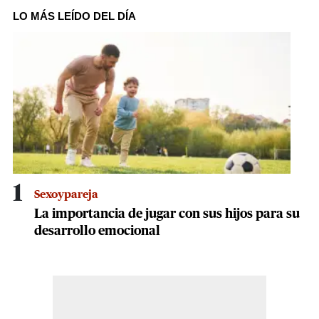
seconds
of
LO MÁS LEÍDO DEL DÍA
24
seconds
1
Sexoypareja
La importancia de jugar con sus hijos para su
desarrollo emocional