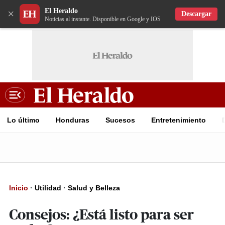
El Heraldo
×
Descargar
Noticias al instante. Disponible en Google y IOS
Lo último
Honduras
Sucesos
Entretenimiento
Inicio
·
Utilidad
·
Salud y Belleza
Consejos: ¿Está listo para ser