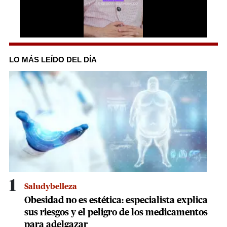
0
seconds
of
LO MÁS LEÍDO DEL DÍA
3
minutes,
21
seconds
1
Saludybelleza
Obesidad no es estética: especialista explica
sus riesgos y el peligro de los medicamentos
para adelgazar