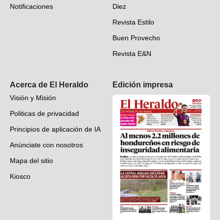
Notificaciones
Diez
Videos
Revista Estilo
Hondureños en el mundo
Buen Provecho
Revista E&N
Suscripción
Acerca de El Heraldo
Edición impresa
Visión y Misión
Politicas de privacidad
Principios de aplicación de IA
Anúnciate con nosotros
Mapa del sitio
Kiosco
Preguntas frecuentes
Contáctenos