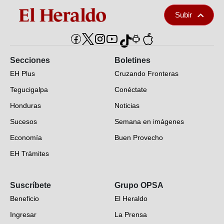
Subir
Secciones
Boletines
EH Plus
Cruzando Fronteras
Tegucigalpa
Conéctate
Honduras
Noticias
Sucesos
Semana en imágenes
Economía
Buen Provecho
EH Trámites
Opinión
Suscríbete
Grupo OPSA
EH Verifica
Beneficio
El Heraldo
Fotogalerías
Ingresar
La Prensa
Deportes