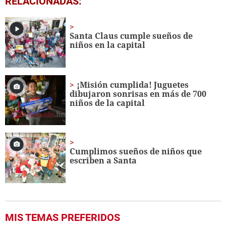
RELACIONADAS:
seconds
of
7
minutes,
Santa Claus cumple sueños de
6
niños en la capital
seconds
¡Misión cumplida! Juguetes
dibujaron sonrisas en más de 700
niños de la capital
Cumplimos sueños de niños que
escriben a Santa
MIS TEMAS PREFERIDOS