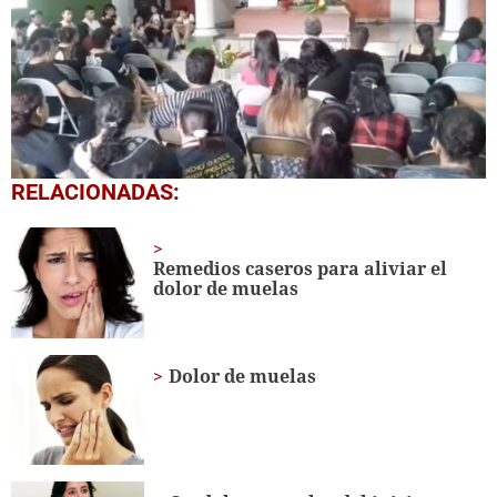
0
RELACIONADAS:
seconds
of
1
minute,
Remedios caseros para aliviar el
1
dolor de muelas
second
Dolor de muelas