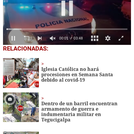
0
RELACIONADAS:
seconds
of
3
minutes,
Iglesia Católica no hará
48
procesiones en Semana Santa
seconds
debido al covid-19
Dentro de un barril encuentran
armamento de guerra e
indumentaria militar en
Tegucigalpa