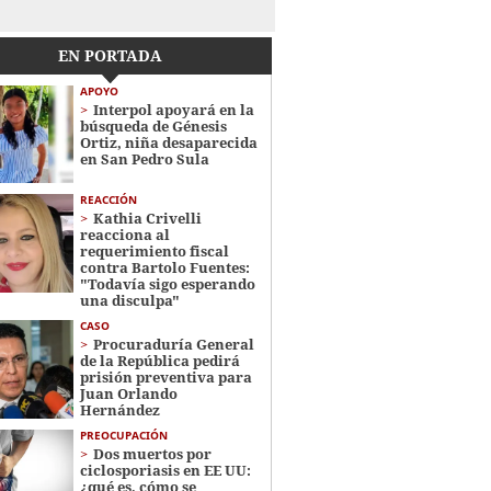
EN PORTADA
APOYO
Interpol apoyará en la
búsqueda de Génesis
Ortiz, niña desaparecida
en San Pedro Sula
REACCIÓN
Kathia Crivelli
reacciona al
requerimiento fiscal
contra Bartolo Fuentes:
"Todavía sigo esperando
una disculpa"
CASO
Procuraduría General
de la República pedirá
prisión preventiva para
Juan Orlando
Hernández
PREOCUPACIÓN
Dos muertos por
ciclosporiasis en EE UU:
¿qué es, cómo se