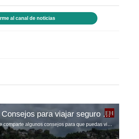
rme al canal de noticias
Feriado Morazánico: Consejos para viajar seguro en las carreteras de Honduras
¿Piensas viajar? EL HERALDO te comparte algunos consejos para que puedas viajar seguro por las carreteras de Honduras durante el Feriado Morazánico 2024.