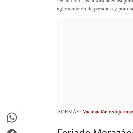
De su lado, las autoridades asegur
aglomeración de personas y por en
ADEMÁS:
Vacunación redujo muer
Feriado Morazán