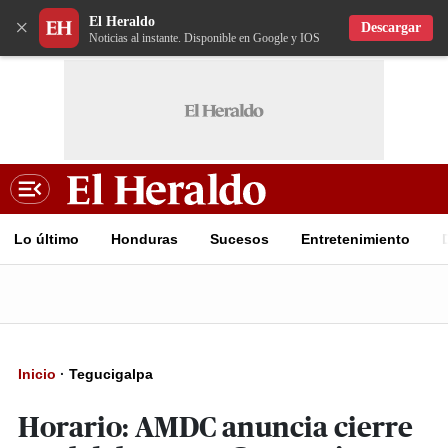
El Heraldo
×
Descargar
Noticias al instante. Disponible en Google y IOS
Lo último
Honduras
Sucesos
Entretenimiento
Inicio
·
Tegucigalpa
Horario: AMDC anuncia cierre