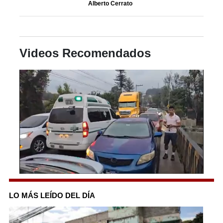
Alberto Cerrato
Videos Recomendados
0
seconds
of
LO MÁS LEÍDO DEL DÍA
25
seconds