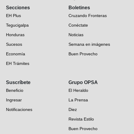
Secciones
Boletines
EH Plus
Cruzando Fronteras
Tegucigalpa
Conéctate
Honduras
Noticias
Sucesos
Semana en imágenes
Economía
Buen Provecho
EH Trámites
Opinión
Suscríbete
Grupo OPSA
EH Verifica
Beneficio
El Heraldo
Fotogalerías
Ingresar
La Prensa
Deportes
Notificaciones
Diez
Videos
Revista Estilo
Hondureños en el mundo
Buen Provecho