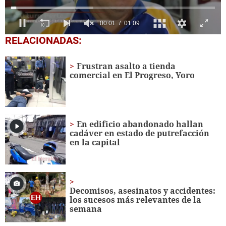
0
RELACIONADAS:
seconds
of
1
Frustran asalto a tienda
minute,
comercial en El Progreso, Yoro
9
seconds
En edificio abandonado hallan
cadáver en estado de putrefacción
en la capital
Decomisos, asesinatos y accidentes:
los sucesos más relevantes de la
semana