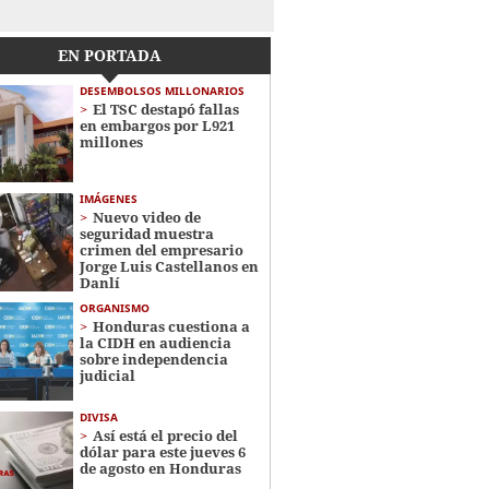
EN PORTADA
DESEMBOLSOS MILLONARIOS
El TSC destapó fallas
en embargos por L921
millones
IMÁGENES
Nuevo video de
seguridad muestra
crimen del empresario
Jorge Luis Castellanos en
Danlí
ORGANISMO
Honduras cuestiona a
la CIDH en audiencia
sobre independencia
judicial
DIVISA
Así está el precio del
dólar para este jueves 6
de agosto en Honduras