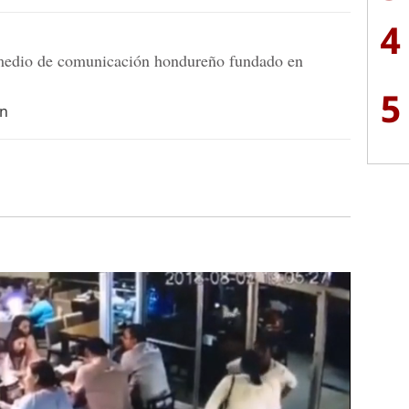
4
dio de comunicación hondureño fundado en
5
hn