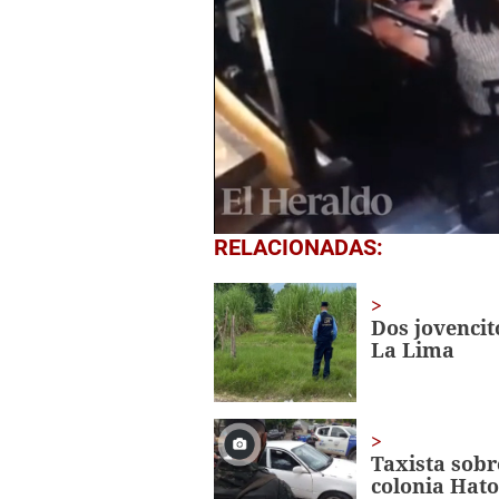
1
RELACIONADAS:
second
of
34
seconds
Volume
Dos jovenci
0%
La Lima
Taxista sobr
colonia Hat