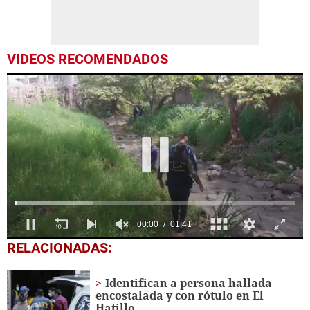
VIDEOS RECOMENDADOS
0
RELACIONADAS:
seconds
of
1
Identifican a persona hallada
minute,
encostalada y con rótulo en El
41
Hatillo