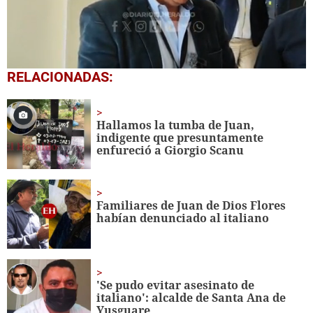
0
RELACIONADAS:
seconds
of
2
minutes,
Hallamos la tumba de Juan,
38
indigente que presuntamente
seconds
enfureció a Giorgio Scanu
Familiares de Juan de Dios Flores
habían denunciado al italiano
'Se pudo evitar asesinato de
italiano': alcalde de Santa Ana de
Yusguare