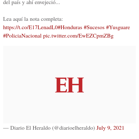
del país y ahí envejeció...
Lea aquí la nota completa:
https://t.co/E17LenadL0
#Honduras
#Sucesos
#Yusguare
#PoliciaNacional
pic.twitter.com/EwEZCpmZBg
— Diario El Heraldo (@diarioelheraldo)
July 9, 2021