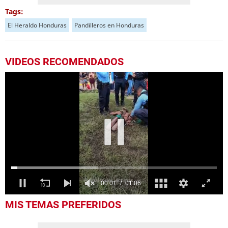
Tags:
El Heraldo Honduras
Pandilleros en Honduras
VIDEOS RECOMENDADOS
0
MIS TEMAS PREFERIDOS
seconds
of
1