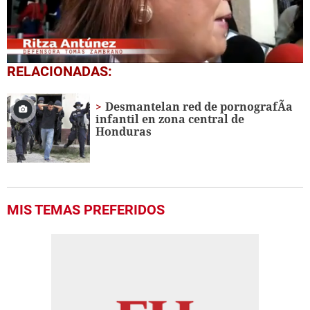
0
RELACIONADAS:
of
1
minute,
Desmantelan red de pornografÃ­a
32
infantil en zona central de
seconds
Honduras
MIS TEMAS PREFERIDOS