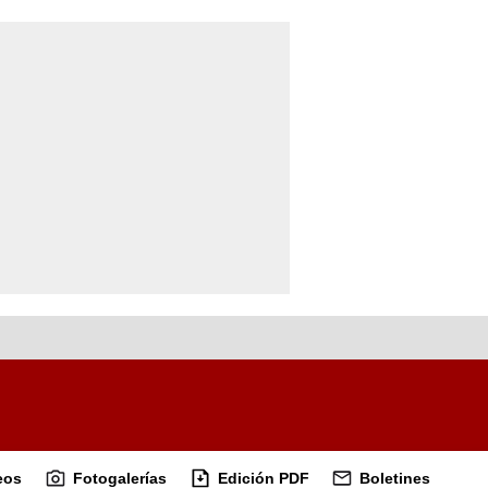
eos
Fotogalerías
Edición PDF
Boletines