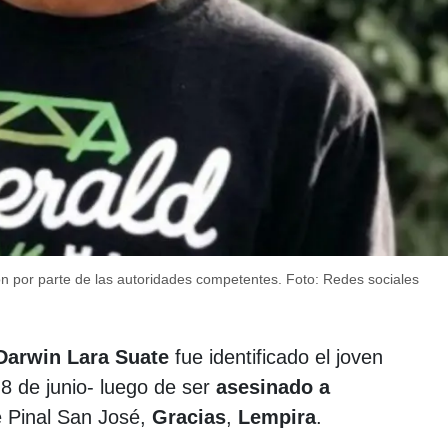
ón por parte de las autoridades competentes.
Foto: Redes sociales
Darwin Lara Suate
fue identificado el joven
-8 de junio- luego de ser
asesinado a
 Pinal San José,
Gracias
,
Lempira
.