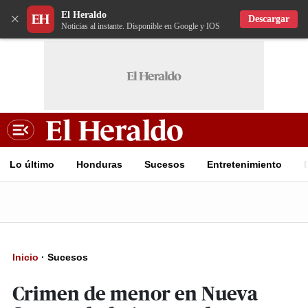
El Heraldo
×
Descargar
Noticias al instante. Disponible en Google y IOS
Lo último
Honduras
Sucesos
Entretenimiento
Inicio
·
Sucesos
Crimen de menor en Nueva