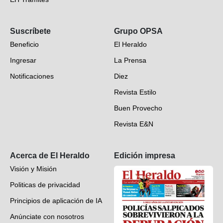
Opinión
Suscríbete
Grupo OPSA
EH Verifica
Beneficio
El Heraldo
Fotogalerías
Ingresar
La Prensa
Deportes
Notificaciones
Diez
Videos
Revista Estilo
Hondureños en el mundo
Buen Provecho
Revista E&N
Suscripción
Acerca de El Heraldo
Edición impresa
Visión y Misión
Politicas de privacidad
Principios de aplicación de IA
Anúnciate con nosotros