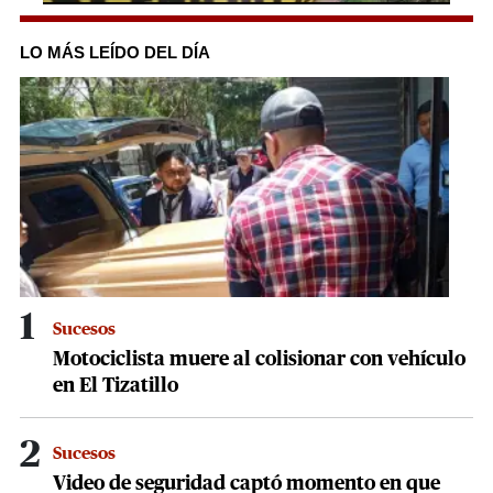
0
seconds
of
LO MÁS LEÍDO DEL DÍA
42
seconds
1
Sucesos
Motociclista muere al colisionar con vehículo
en El Tizatillo
2
Sucesos
Video de seguridad captó momento en que