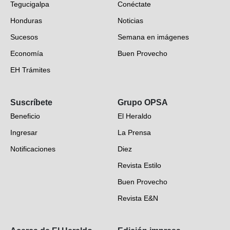
Tegucigalpa
Conéctate
Honduras
Noticias
Sucesos
Semana en imágenes
Economía
Buen Provecho
EH Trámites
Opinión
Suscríbete
Grupo OPSA
EH Verifica
Beneficio
El Heraldo
Fotogalerías
Ingresar
La Prensa
Deportes
Notificaciones
Diez
Videos
Revista Estilo
Hondureños en el mundo
Buen Provecho
Revista E&N
Suscripción