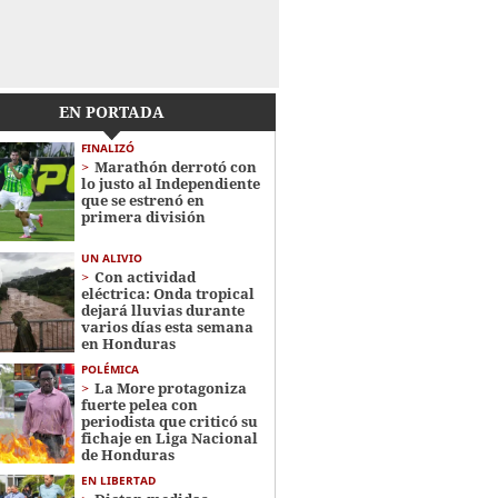
EN PORTADA
FINALIZÓ
Marathón derrotó con
lo justo al Independiente
que se estrenó en
primera división
UN ALIVIO
Con actividad
eléctrica: Onda tropical
dejará lluvias durante
varios días esta semana
en Honduras
POLÉMICA
La More protagoniza
fuerte pelea con
periodista que criticó su
fichaje en Liga Nacional
de Honduras
EN LIBERTAD