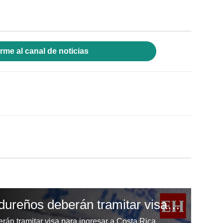
rme al canal de noticias
¡Impresionante! Hondureños deberán tramitar visa para ingresar a Costa Rica
án tramitar visa para ingresar a Costa Rica