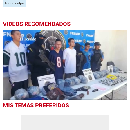
Tegucigalpa
VIDEOS RECOMENDADOS
0
MIS TEMAS PREFERIDOS
of
47
seconds