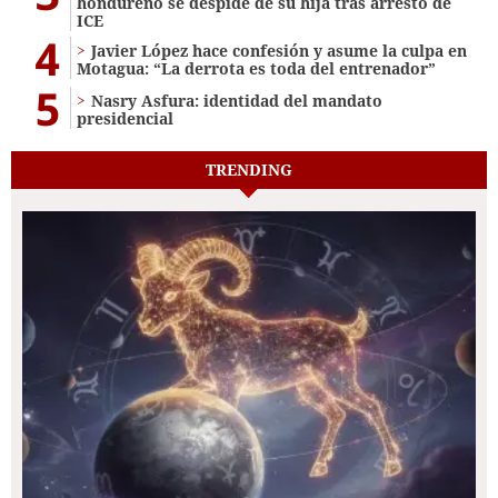
hondureño se despide de su hija tras arresto de
ICE
4
Javier López hace confesión y asume la culpa en
Motagua: “La derrota es toda del entrenador”
5
Nasry Asfura: identidad del mandato
presidencial
TRENDING