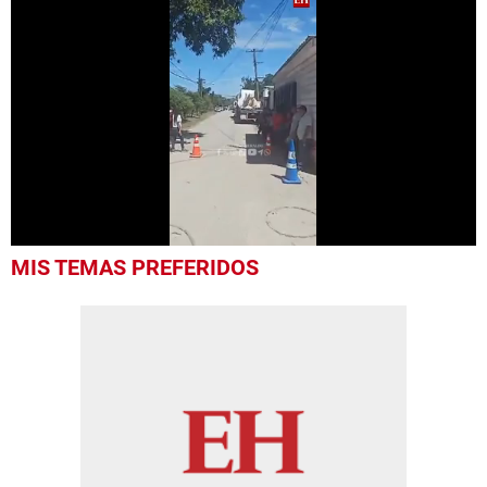
0
MIS TEMAS PREFERIDOS
seconds
of
54
seconds