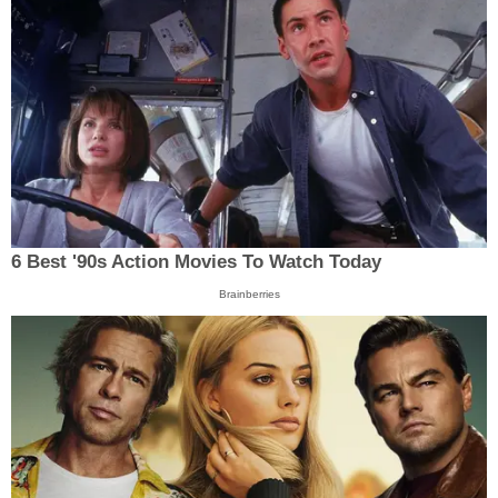
6 Best '90s Action Movies To Watch Today
Brainberries