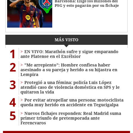
Barcelona: Elige los millones del
PSG y esto pagarán por su fichaje
MÁS VISTO
1
EN VIVO: Marathón sufre y sigue emparando
ante Platense en el Excélsior
2
"Me arrepiento": Hombre confiesa haber
asesinado a su pareja y herido a su hijastra en
Lempira
3
Protegió a una fémina: policía Luis López
atendió caso de violencia doméstica en SPS y le
quitaron la vida
4
Por evitar atropellar una persona: motociclista
queda muy herido en accidente en Tegucigalpa
5
Nuevos fichajes responden: Real Madrid suma
primer triunfo de pretemporada ante
Ferencvaros