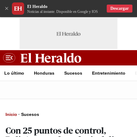
El Heraldo
×
Descargar
Noticias al instante. Disponible en Google y IOS
Lo último
Honduras
Sucesos
Entretenimiento
Inicio
·
Sucesos
Con 25 puntos de control,