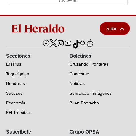
CTA Favorite
Subir
Secciones
Boletines
EH Plus
Cruzando Fronteras
Tegucigalpa
Conéctate
Honduras
Noticias
Sucesos
Semana en imágenes
Economía
Buen Provecho
EH Trámites
Opinión
Suscríbete
Grupo OPSA
EH Verifica