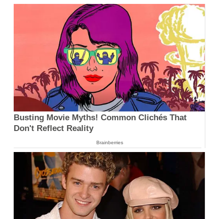
Busting Movie Myths! Common Clichés That
Don't Reflect Reality
Brainberries