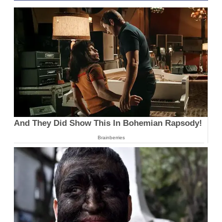
And They Did Show This In Bohemian Rapsody!
Brainberries