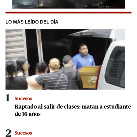
0
seconds
of
LO MÁS LEÍDO DEL DÍA
1
minute,
14
seconds
1
Sucesos
Raptado al salir de clases: matan a estudiante
de 16 años
2
Sucesos