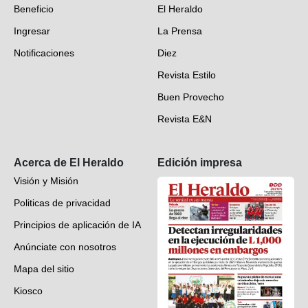
Beneficio
El Heraldo
Fotogalerías
Ingresar
La Prensa
Deportes
Notificaciones
Diez
Videos
Revista Estilo
Hondureños en el mundo
Buen Provecho
Revista E&N
Suscripción
Acerca de El Heraldo
Edición impresa
Visión y Misión
Politicas de privacidad
Principios de aplicación de IA
Anúnciate con nosotros
Mapa del sitio
Kiosco