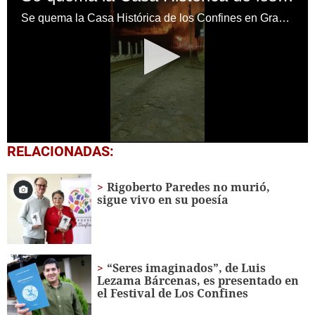
Se quema la Casa Histórica de los Confines en Gracias, Lempira
0
RELACIONADAS:
seconds
of
15
Rigoberto Paredes no murió,
seconds
sigue vivo en su poesía
“Seres imaginados”, de Luis
Lezama Bárcenas, es presentado en
el Festival de Los Confines