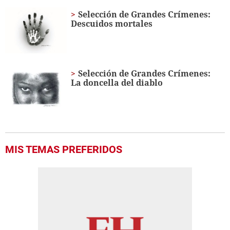
of
1
Selección de Grandes Crímenes:
minute,
Descuidos mortales
5
seconds
Selección de Grandes Crímenes:
La doncella del diablo
MIS TEMAS PREFERIDOS