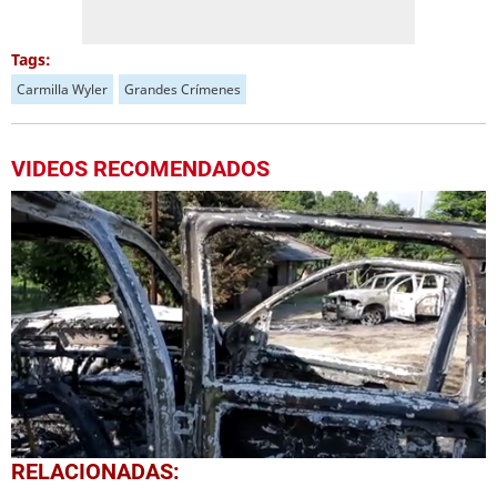
Tags:
Carmilla Wyler
Grandes Crímenes
VIDEOS RECOMENDADOS
0
RELACIONADAS:
seconds