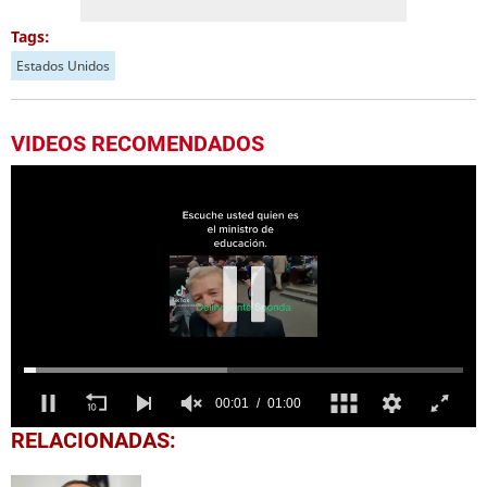
Tags:
Estados Unidos
VIDEOS RECOMENDADOS
0
RELACIONADAS:
seconds
of
1